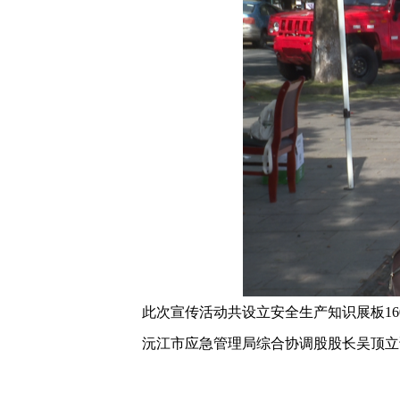
此次宣传活动共设立安全生产知识展板160块
沅江市应急管理局综合协调股股长吴顶立说