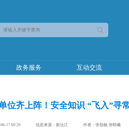
政务服务
互动交流
家单位齐上阵！安全知识 “飞入”寻
-17 09:29
信息来源：新沅江
作者：张劲杨 张晗曦