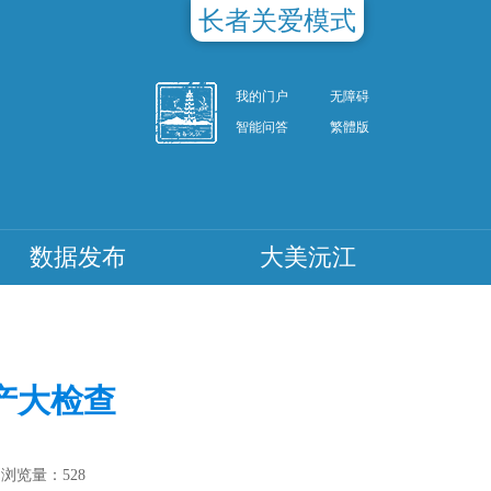
长者关爱模式
我的门户
无障碍
智能问答
繁體版
数据发布
大美沅江
产大检查
浏览量：
528