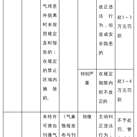
气球意
改正违
外脱离
法行
处
1～3
时未按
为，但
万元罚
照规定
造成安
款
及时报
全隐患
告的；
的
在规定
的禁止
特别严
在规定
区域内
处
3～4
重
期限内
施放
万元罚
拒不改
的。
款
正的
未经许
《气象
轻微
主动纠
不予处
可擅自
预报发
正违法
罚、警
刊播气
布与刊
行为，