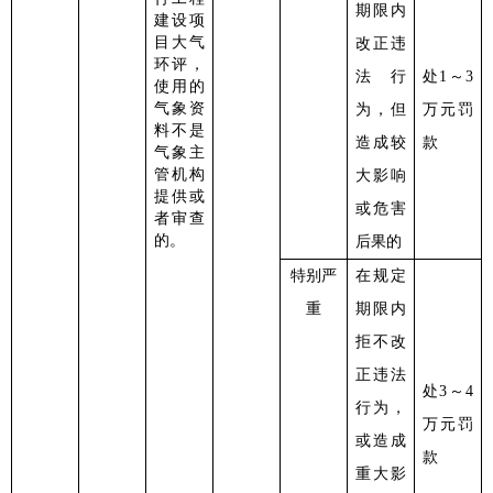
期限内
建设项
目大气
改正违
环评，
法行
处
1～3
使用的
气象资
为，但
万元罚
料不是
造成较
款
气象主
管机构
大影响
提供或
或危害
者审查
的。
后果的
特别严
在规定
重
期限内
拒不改
正违法
处
3～4
行为，
万元罚
或造成
款
重大影