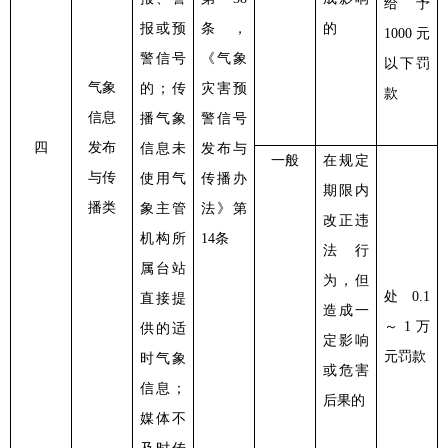
给予
报或预
条，
的
1000元
警信号
《气象
以下罚
气象
的；传
灾害预
款
信息
播气象
警信号
四
发布
信息未
发布与
一般
在规定
与传
使用气
传播办
期限内
播类
象主管
法》第
改正违
机构所
14条
法行
属台站
为，但
处
0.1
直接提
造成一
～1万
供的适
定影响
元罚款
时气象
或危害
信息；
后果的
媒体不