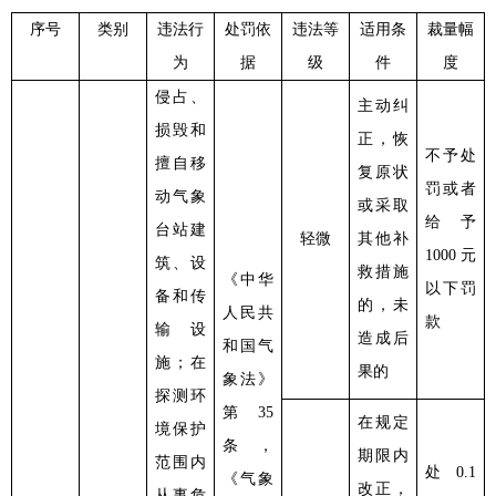
序号
类别
违法行
处罚依
违法等
适用条
裁量幅
为
据
级
件
度
侵占、
主动纠
损毁和
正，恢
不予处
擅自移
复原状
罚或者
动气象
或采取
给予
台站建
轻微
其他补
1000元
筑、设
救措施
《中华
以下罚
备和传
的，未
人民共
款
输设
造成后
和国气
施；在
果的
象法》
探测环
第
35
在规定
境保护
条，
期限内
范围内
处
0.1
《气象
改正，
从事危