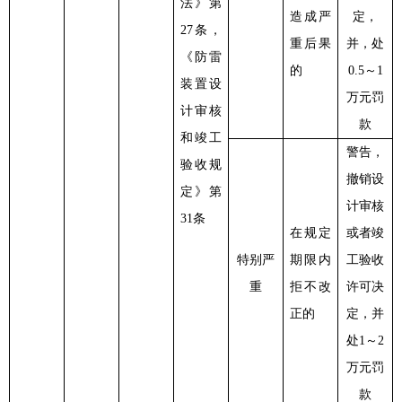
法》第
造成严
定，
27条，
重后果
并，处
《防雷
的
0.5～1
装置设
万元罚
计审核
款
和竣工
警告，
验收规
撤销设
定》第
计审核
31条
在规定
或者竣
特别严
期限内
工验收
重
拒不改
许可决
正的
定，并
处
1～2
万元罚
款