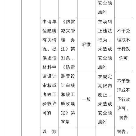
安全隐
患的
申请单
《防雷
主动纠
位隐瞒
减灾管
正违法
不予受
有关情
理办
行为，
理或不
轻微
况、提
法》第
未造成
予行政
供虚假
31条，
安全隐
许可
材料申
《防雷
患的
请设计
装置设
在规定
不予受
审核或
计审核
期限内
理或不
者竣工
和竣工
改正，
一般
予行政
验收许
验收规
未造成
许可，
可的
定》第
安全隐
警告
30条
患的
以欺
警告，