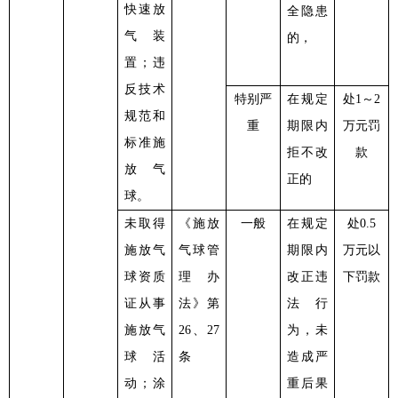
快速放
全隐患
气装
的，
置；违
反技术
特别严
在规定
处
1～2
规范和
重
期限内
万元罚
标准施
拒不改
款
放气
正的
球。
未取得
《施放
一般
在规定
处
0.5
施放气
气球管
期限内
万元以
球资质
理办
改正违
下罚款
证从事
法》第
法行
施放气
26、27
为，未
球活
条
造成严
动；涂
重后果