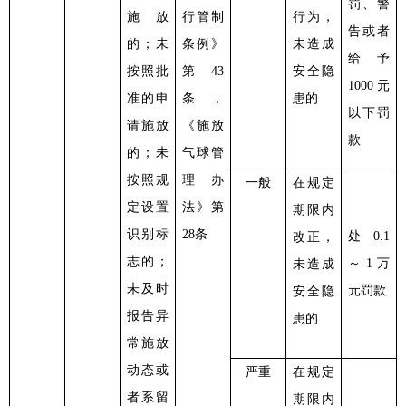
罚、警
施放
行管制
行为，
告或者
的；未
条例》
未造成
给予
按照批
第
43
安全隐
1000元
准的申
条，
患的
以下罚
请施放
《施放
款
的；未
气球管
按照规
理办
一般
在规定
定设置
法》第
期限内
识别标
28条
处
0.1
改正，
志的；
～1万
未造成
未及时
元罚款
安全隐
报告异
患的
常施放
动态或
严重
在规定
者系留
期限内