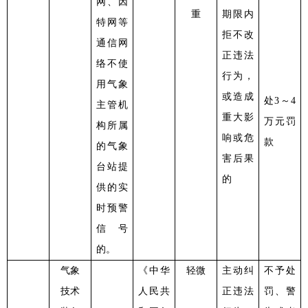
网、因
重
期限内
特网等
拒不改
通信网
正违法
络不使
行为，
用气象
或造成
处
3～4
主管机
重大影
万元罚
构所属
响或危
款
的气象
害后果
台站提
的
供的实
时预警
信号
的。
气象
《中华
轻微
主动纠
不予处
技术
人民共
正违法
罚、警