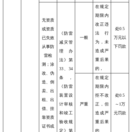
在规定
期限内
无资质
改正违
处
0.5
或资质
法行
《防雷
一般
万元以
已失效
为，未
减灾管
下罚款
从事防
造成严
理办
雷检
重后果
法》第
测；涂
的，
33、34
改、伪
条，
在规定
造、倒
《防雷
期限内
卖、出
装置设
拒不改
处
0.5
租、出
计审核
严重
正，但
～1万
借、挂
和竣工
造成严
元罚款
靠资质
验收规
重后果
证书或
定》第
的