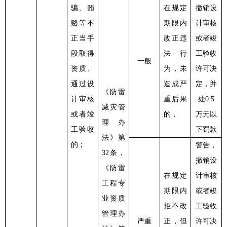
骗、贿
在规定
撤销设
赂等不
期限内
计审核
正当手
改正违
或者竣
段取得
法行
工验收
一般
资质、
为，未
许可决
通过设
造成严
定，并
《防雷
计审核
重后果
处
0.5
减灾管
或者竣
的，
万元以
理办
工验收
下罚款
法》第
的；
警告，
32条，
撤销设
《防雷
在规定
计审核
工程专
期限内
或者竣
业资质
拒不改
工验收
管理办
严重
正，但
许可决