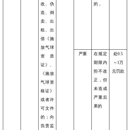
改、伪
的，
造、倒
卖、出
租、出
借《施
放气球
严重
在规定
处
0.5
资质
期限内
～1万
证》、
拒不改
元罚款
《施放
正，但
气球资
未造成
格证》
严重后
或者许
果的
可文件
的；向
负责监