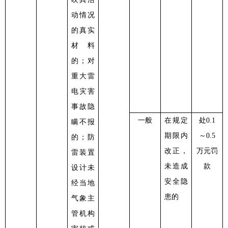
动情况
的真实
材料
的；对
重大雷
电灾害
事故隐
一般
在规定
处
0.1
瞒不报
期限内
～0.5
的；防
改正，
万元罚
雷装置
未造成
款
设计未
安全隐
经当地
患的
气象主
管机构