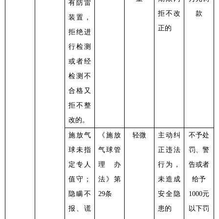
有防雷
拒不改
款
装置，
正的
拒绝进
行检测
或者经
检测不
合格又
拒不整
改的。
施放气
《施放
轻微
主动纠
不予处
球未指
气球管
正违法
罚、警
定专人
理办
行为，
告或者
值守；
法》第
未造成
给予
隐瞒不
29条
安全隐
1000元
报、谎
患的
以下罚