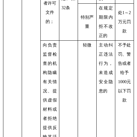
者许可
32条
在规定
文件
处
1～2
特别严
期限内
的；
万元罚
重
拒不改
款
正的
向负责
轻微
主动纠
不予处
监督检
正违法
罚、警
查的机
行为，
告或者
构隐瞒
未造成
给予
有关情
安全隐
1000元
况、提
患的
以下罚
供虚假
款
材料或
者拒绝
提供反
映其活