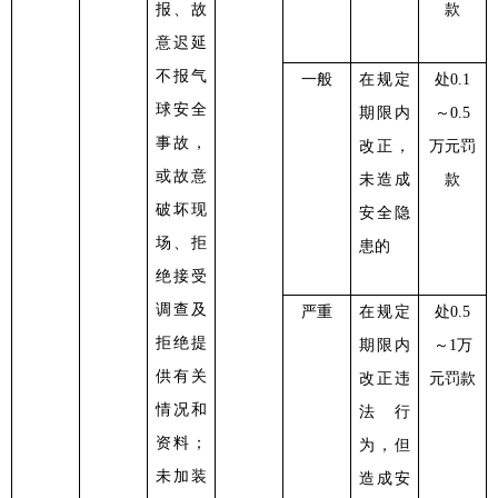
报、故
款
意迟延
不报气
一般
在规定
处
0.1
球安全
期限内
～0.5
事故，
改正，
万元罚
或故意
未造成
款
破坏现
安全隐
场、拒
患的
绝接受
调查及
严重
在规定
处
0.5
拒绝提
期限内
～1万
供有关
改正违
元罚款
情况和
法行
资料；
为，但
未加装
造成安