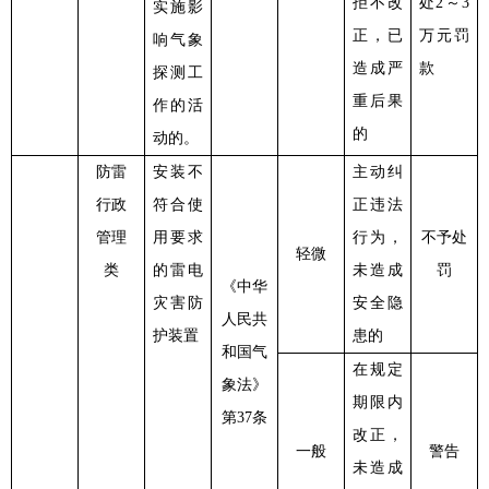
拒不改
处
2～3
实施影
正，已
万元罚
响气象
造成严
款
探测工
重后果
作的活
的
动的。
防雷
安装不
主动纠
行政
符合使
正违法
管理
用要求
行为，
不予处
轻微
类
的雷电
未造成
罚
《中华
灾害防
安全隐
人民共
护装置
患的
和国气
在规定
象法》
期限内
第
37条
改正，
一般
警告
未造成