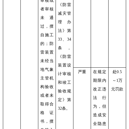
审核或
《防雷
者审核
减灾管
未通
理办
过，擅
法》第
自施工
33、34
的；防
条，
雷装置
《防雷
未经当
装置设
地气象
严重
在规定
处
0.5
计审核
主管机
期限内
～1万
和竣工
构验收
改正违
元罚款
验收规
或者未
法行
定》第
取得合
为，但
32条。
格证
造成安
书，擅
全隐患