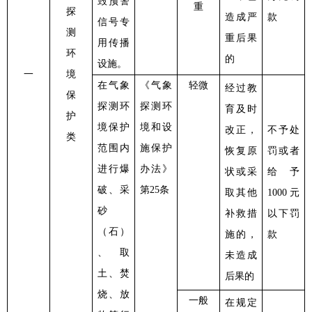
毁预警
重
探
造成严
款
信号专
测
重后果
用传播
环
的
设施。
一
境
在气象
《气象
轻微
经过教
保
探测环
探测环
育及时
护
境保护
境和设
改正，
不予处
类
范围内
施保护
恢复原
罚或者
进行爆
办法》
状或采
给予
破、采
第
25条
取其他
1000元
砂
补救措
以下罚
（石）
施的，
款
、取
未造成
土、焚
后果的
烧、放
一般
在规定