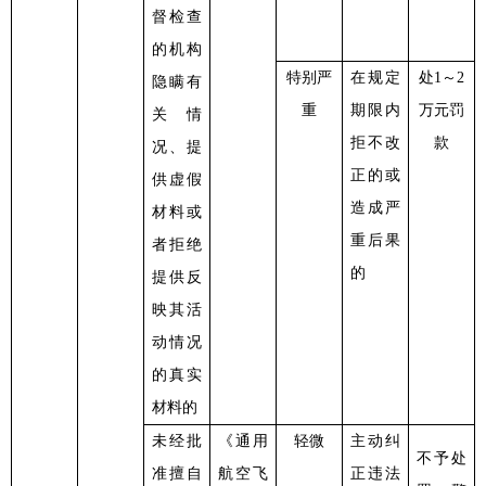
督检查
的机构
特别严
在规定
处
1～2
隐瞒有
重
期限内
万元罚
关情
拒不改
款
况、提
正的或
供虚假
造成严
材料或
重后果
者拒绝
的
提供反
映其活
动情况
的真实
材料的
未经批
《通用
轻微
主动纠
不予处
准擅自
航空飞
正违法