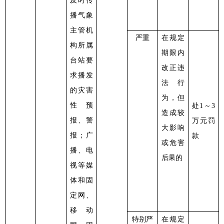
及时传
播气象
主管机
严重
在规定
构所属
期限内
台站要
改正违
求播发
法行
的灾害
为，但
性预
处
1～3
造成较
报、警
万元罚
大影响
报
；广
款
或危害
播、电
后果的
视等媒
体和固
定网、
移动
特别严
在规定