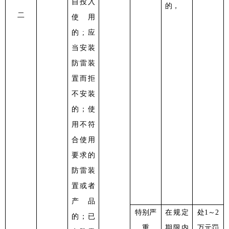
自投入
的，
二
使用
的
;应
当安装
防雷装
置而拒
不安装
的；使
用不符
合使用
要求的
防雷装
置或者
产品
特别严
在规定
处
1～2
的；已
重
期限内
万元罚