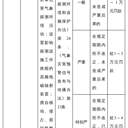
一般
～1万
探测环
未造成
害气象
元罚款
境和设
严重后
探测环
施保护
果的
境活
办法》
动；设
在规定
第24
置影响
期限内
条，
探测设
拒不改
处
1～3
《气象
施工作
严重
正，未
万元罚
灾害预
效能的
造成严
款
警信号
高频电
重后果
发布与
磁辐射
的
传播办
装置；
法》第
在规定
擅自移
13条
期限内
动、侵
拒不改
处
3～4
占、损
特别严
正，已
万元罚