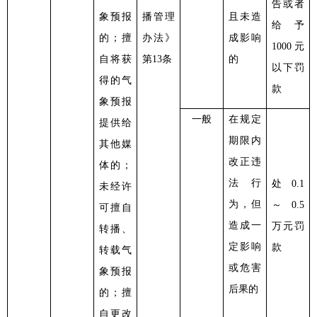
告或者
象预报
播管理
且未造
给予
的；擅
办法》
成影响
1000元
自将获
第
13条
的
以下罚
得的气
款
象预报
一般
在规定
提供给
期限内
其他媒
改正违
体的；
法行
处
0.1
未经许
为，但
～0.5
可擅自
造成一
万元罚
转播、
定影响
款
转载气
或危害
象预报
后果的
的；擅
自更改