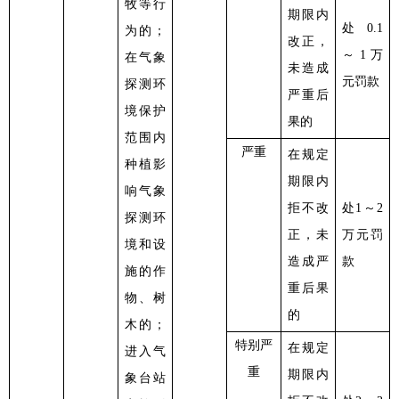
牧等行
期限内
处
0.1
为的；
改正，
～1万
在气象
未造成
元罚款
探测环
严重后
境保护
果的
范围内
严重
在规定
种植影
期限内
响气象
拒不改
处
1～2
探测环
正，未
万元罚
境和设
造成严
款
施的作
重后果
物、树
的
木的；
特别严
在规定
进入气
重
期限内
象台站