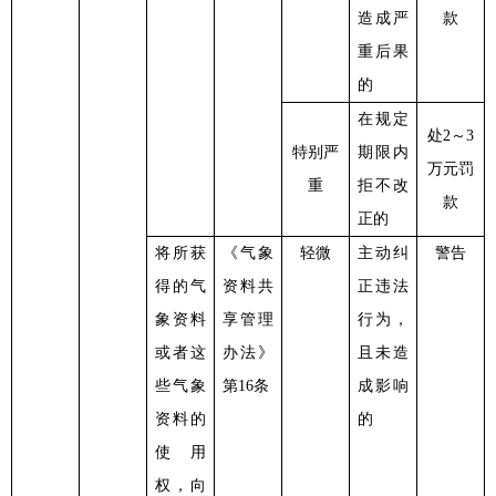
造成严
款
重后果
的
在规定
处
2～3
特别严
期限内
万元罚
重
拒不改
款
正的
将所获
《气象
轻微
主动纠
警告
得的气
资料共
正违法
象资料
享管理
行为，
或者这
办法》
且未造
些气象
第
16条
成影响
资料的
的
使用
权，向