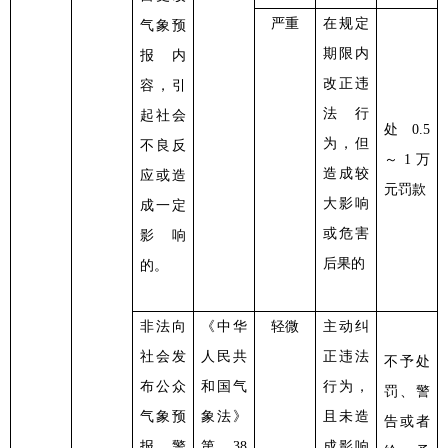
严重
在规定
气象预
期限内
报内
改正违
容，引
法行
起社会
处
0.5
为，但
不良反
～1万
造成较
应或造
元罚款
大影响
成一定
或危害
影响
后果的
的。
非法向
《中华
轻微
主动纠
社会发
人民共
正违法
不予处
布公众
和国气
行为，
罚、警
气象预
象法》
且未造
告或者
报、警
第
38
成影响