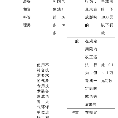
装备
和国气
行为，
告或者
和资
象法》
且未造
给予
料管
第
36
成影响
1000元
理类
条、38
的
以下罚
条
款
一般
在规定
期限内
改正违
使用不
法行
处
0.1
符合技
为，但
～1万
术要求
的气象
造成一
元罚款
专用技
定影响
术装备
造成危
或危害
害；大
后果的
气环评
单位进
严重
在规定
行工程