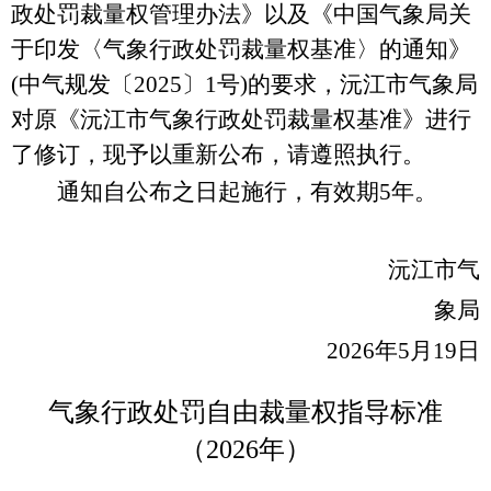
政处罚裁量权管理办法》
以及《中国气象局关
于印发
〈
气象行政处罚裁量权基准〉的通知》
(中气规发〔2025〕1号)的要求
，
沅江市气象局
对原
《
沅江市
气象行政处罚裁量权基准》进行
了修订，现予以重新公布，请遵照执行。
通知自公布之日起施行，有效期
5年。
沅江市
气
象局
202
6
年
5
月
19
日
气象行政处罚自由裁量权指导标准
（
202
6
年）