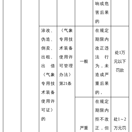
响或危
害后果
的
涂改、
《气象
在规定
伪造、
专用技
期限内
倒卖、
术装备
改正违
处
1万
出租、
使用许
法行
一般
元以下
出借
可管理
为，未
罚款
《气象
办法》
造成严
专用技
第
21条
重后果
术装备
的，
使用许
在规定
可证》
期限内
的
拒不改
处
1～2
严重
正，但
万元罚