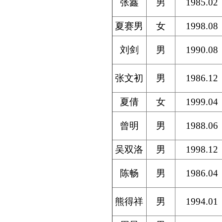
张鑫
男
1985.02
夏赛男
女
1998.08
刘剑
男
1990.08
张文初
男
1986.12
夏倩
女
1999.04
曾明
男
1988.06
吴双洛
男
1998.12
陈畅
男
1986.04
熊得祥
男
1994.01