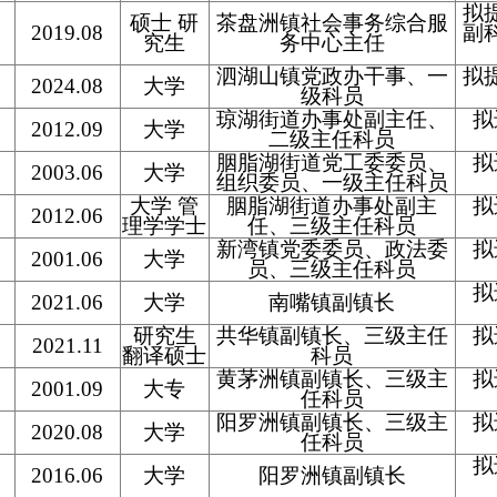
拟
硕士 研
茶盘洲镇社会事务综合服
2019.08
副
究生
务中心主任
泗湖山镇党政办干事、一
拟
2024.08
大学
级科员
琼湖街道办事处副主任、
拟
2012.09
大学
二级主任科员
胭脂湖街道党工委委员、
拟
2003.06
大学
组织委员、一级主任科员
大学 管
胭脂湖街道办事处副主
拟
2012.06
理学学士
任、三级主任科员
新湾镇党委委员、政法委
拟
2001.06
大学
员、三级主任科员
拟
2021.06
大学
南嘴镇副镇长
研究生
共华镇副镇长、三级主任
拟
2021.11
翻译硕士
科员
黄茅洲镇副镇长、三级主
拟
2001.09
大专
任科员
阳罗洲镇副镇长、三级主
拟
2020.08
大学
任科员
拟
2016.06
大学
阳罗洲镇副镇长