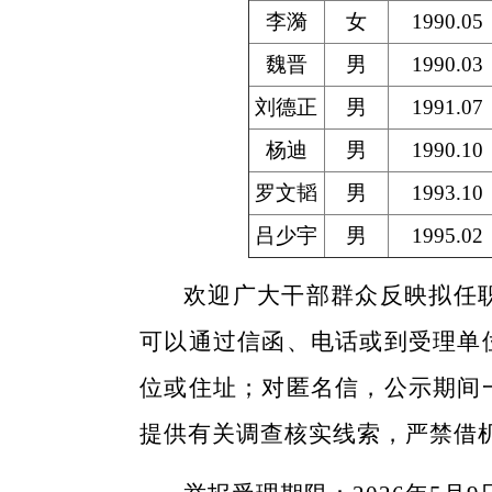
李漪
女
1990.05
魏晋
男
1990.03
刘德正
男
1991.07
杨迪
男
1990.10
罗文韬
男
1993.10
吕少宇
男
1995.02
欢迎广大干部群众反映拟任
可以通过信函、电话或到受理单
位或住址；对匿名信，公示期间
提供有关调查核实线索，严禁借