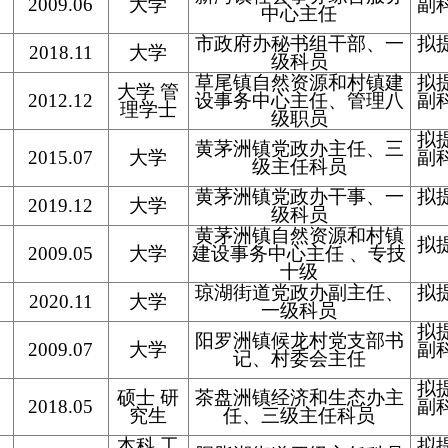
2009.06
大学
副
中心主任
市政府办秘书组干部、一
拟
2018.11
大学
级科员
草尾镇自然资源和村镇建
拟
大学 管
2012.12
设事务中心主任、管理八
副
理学士
级职员
拟
黄茅洲镇党政办主任、三
2015.07
大学
副
级主任科员
黄茅洲镇党政办干事、一
拟
2019.12
大学
级科员
黄茅洲镇自然资源和村镇
拟
2009.05
大学
建设事务中心主任 、专技
十级
琼湖街道党政办副主任、
拟
2020.11
大学
一级科员
拟
阳罗洲镇候龙村党支部书
2009.07
大学
副
记、村委会主任
拟
硕士 研
茶盘洲镇经济和生态办主
2018.05
副
究生
任、三级主任科员
本科 工
拟