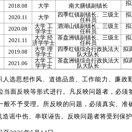
拟
2018.08
大学
南大膳镇副镇长
四季红镇副镇长、三级主
拟
2020.11
大学
任科员
大学 工
泗湖山镇副镇长、三级主
拟
2020.08
学学士
任科员
大学 经
茶盘洲镇副镇长、三级主
拟
2021.11
济学学士
任科员
大学 理
四季红镇综合行政执法大
拟
2019.08
学学士
队大队长
大学 工
茶盘洲镇综合行政执法大
拟
2021.06
学学士
队大队长
职人选思想作风、道德品质、工作能力、廉政
位当面反映等形式进行。凡反映问题者，必须
一般不予受理。所反映的问题，必须真实、准
机造谣中伤、串联诬告。反映问题者将受到保