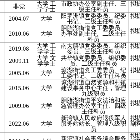
大学 工
市政协办公室副主任、三
拟
非党
学学士
级主任科员
阳罗洲镇党委委员、纪委
拟
2004.07
大学
书记、二级主任科员
胭脂湖街道党工委委员、
拟
2010.06
大学
办事处副主任、二级主任
科员
大学 工
南大膳镇党委委员、组织
拟
2019.08
学学士
委员、三级主任科员
大学 文
共华镇党委委员、组织委
拟
2009.11
学学士
员、二级主任科员
琼湖街道党工委委员、纪
拟
2005.06
大学
工委书记、二级主任科员
琼湖街道自然资源和村镇
拟
2015.06
大学
建设事务中心主任，管理
九级职员
胭脂湖街道平安法治和应
拟
2009.06
大学
急管理办公室主任、四级
主任科员
新湾镇人民政府退役军人
拟
2022.06
大学
服务站站长、管理八级职
副
员
拟
新湾镇社会事务综合服务