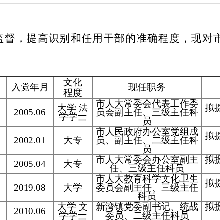
监督，提高识别和任用干部的准确程度，现对
文化
入党年月
现任职务
程度
市人大常委会代表工作委
大学 法
拟
2005.06
员会副主任、三级主任科
学学士
员
市人民政府办公室党组成
拟
2002.01
大专
员、副主任、二级主任科
员
市人大常委会办公室副主
拟
2005.04
大专
任、三级主任科员
市人大教育科学文化卫生
拟
2019.08
大学
委员会副主任、三级主任
科员
大学 文
新湾镇党委副书记、统战
拟
2010.06
学学士
委员、二级主任科员