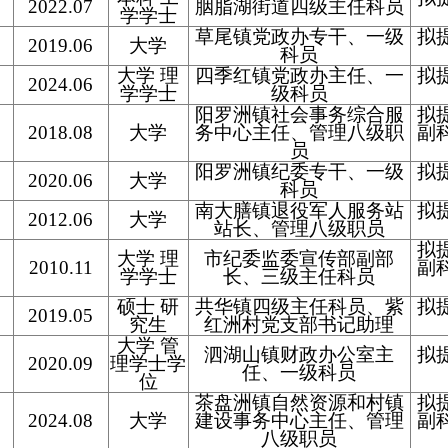
2022.07
胭脂湖街道四级主任科员
学学士
草尾镇党政办专干、一级
拟
2019.06
大学
科员
大学 理
四季红镇党政办主任、一
拟
2024.06
学学士
级科员
阳罗洲镇社会事务综合服
拟
2018.08
大学
务中心主任、管理八级职
副
员
阳罗洲镇纪委专干、一级
拟
2020.06
大学
科员
南大膳镇退役军人服务站
拟
2012.06
大学
站长、管理八级职员
拟
大学 理
市纪委监委宣传部副部
2010.11
副
学学士
长、三级主任科员
硕士 研
共华镇四级主任科员、紫
拟
2019.05
究生
红洲村党支部书记助理
大学 管
泗湖山镇财政办公室主
拟
2020.09
理学士学
任、一级科员
位
茶盘洲镇自然资源和村镇
拟
2024.08
大学
建设事务中心主任、管理
副
八级职员