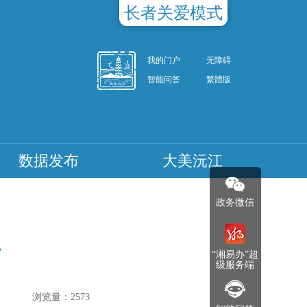
长者关爱模式
我的门户
无障碍
智能问答
繁體版
数据发布
大美沅江
政务微信
告
“湘易办”超
级服务端
浏览量：
2573