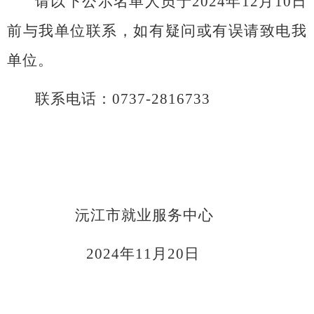
请以下公示名单人员于
202
4
年
12
月
10
日
前与我单位联系
，如有疑问或有误请致电我
单位。
联系电话：
0737
-
2816733
沅江市就业服务中心
202
4
年
11
月
20
日