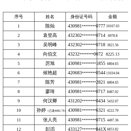
序号
姓名
身份证号码
金额
陈灿
430981
0777
1
10167.03
********
袁登高
432302
0714
2
********
6978.8
吴明峰
432302
0718
3
********
3821.56
向伯文
43232
0072
4
8225.13
********
厉旭
430981
1855
5
********
6804.65
候艳超
420683
0544
6
********
11034.04
陈芳
430981
2821
7
********
6804.65
廖琦
430981
0717
8
********
8487.02
何汉卿
431202
0434
9
********
5432.07
孙婷
430981
6321
10
********
4222.79
（已退
4082.79）
张人亮
430981
0715
11
********
4497.36
彭滔
433127
841X
12
6853.82
********